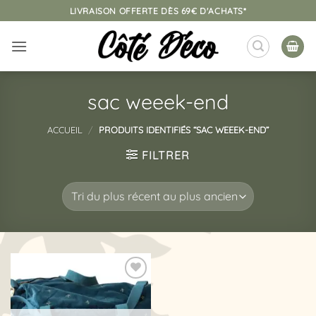
Passer
LIVRAISON OFFERTE DÈS 69€ D'ACHATS*
au
contenu
sac weeek-end
ACCUEIL
/
PRODUITS IDENTIFIÉS “SAC WEEEK-END”
FILTRER
Ajouter
à la
liste