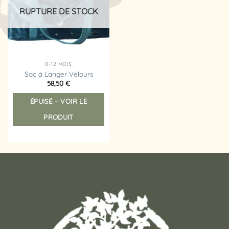
d’envies
RUPTURE DE STOCK
0-12 MOIS
Sac à Langer Velours
58,50
€
ÉPUISÉ – VOIR LE
PRODUIT