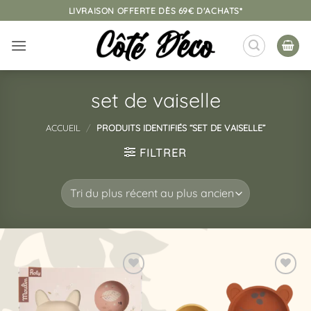
Passer
LIVRAISON OFFERTE DÈS 69€ D'ACHATS*
au
contenu
set de vaiselle
ACCUEIL
/
PRODUITS IDENTIFIÉS “SET DE VAISELLE”
FILTRER
Ajouter
Ajouter
à la
à la
liste
liste