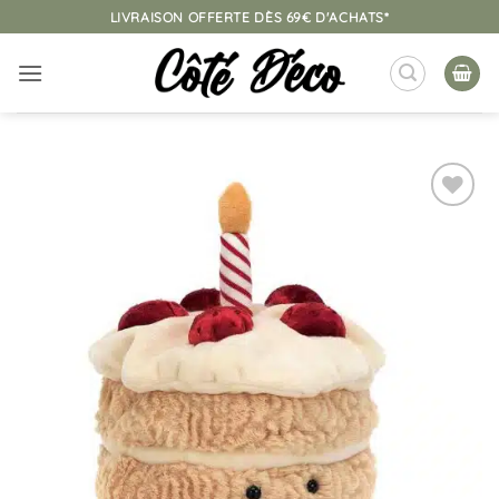
Passer
LIVRAISON OFFERTE DÈS 69€ D'ACHATS*
au
contenu
Ajouter
à la
liste
d’envies