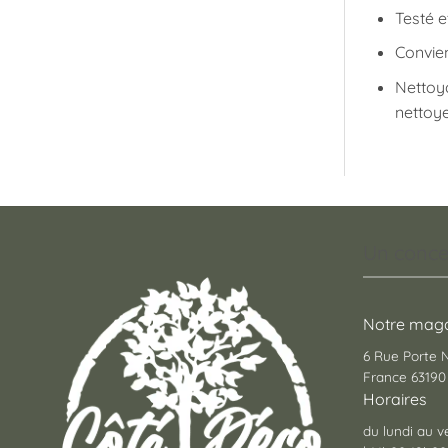
Testé e
Convien
Nettoy
nettoye
Un conce
Notre maga
6 Rue Porte
France 63190 
Horaires
du lundi au v