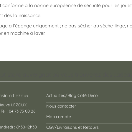
t conforme à la norme européenne de sécurité pour les jouets :
t dès la naissance.
age à l’éponge uniquement ; ne pas sécher au sèche-linge, 
r en machine à laver.
pt store auvergnat où vous trouverez des cadeaux
sin à Lezoux
Actualités/Blog Côté Déco
 Neuve LEZOUX,
Nous contacter
Tél : 04 73 73 00 26
Mon compte
endredi : 6h30-12h30
CGV/Livraisons et Retours