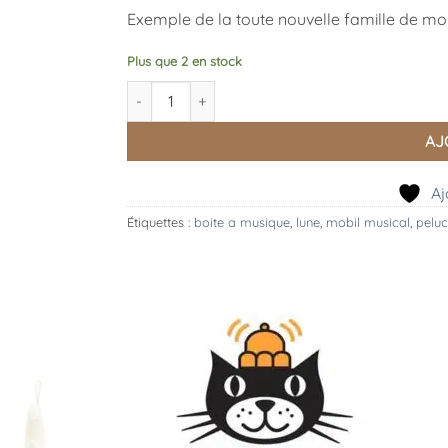
Exemple de la toute nouvelle famille de mo
Plus que 2 en stock
quantité de Amuseable Musical Moon, Jellycat
AJ
Aj
Étiquettes :
boite a musique
,
lune
,
mobil musical
,
pelu