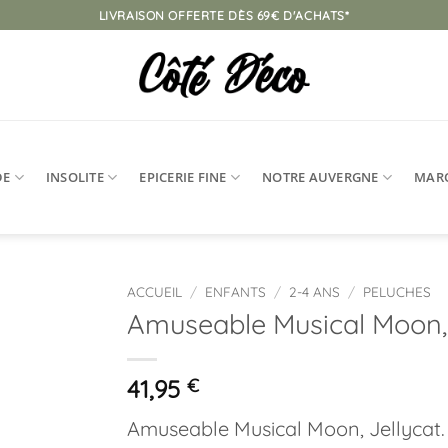
LIVRAISON OFFERTE DÈS 69€ D'ACHATS*
DE
INSOLITE
EPICERIE FINE
NOTRE AUVERGNE
MAR
ACCUEIL
/
ENFANTS
/
2-4 ANS
/
PELUCHES
Amuseable Musical Moon, 
Ajouter
à la
liste
41,95
€
d’envies
Amuseable Musical Moon, Jellycat.