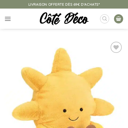
Passer
LIVRAISON OFFERTE DÈS 69€ D'ACHATS*
au
contenu
Ajouter
à la
liste
d’envies