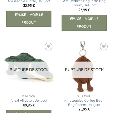
Amuseables Baguette Bag
Amuseables Latte, Jellycat
Charm, Jellycat
32,95
€
25,95
€
ÉPUISÉ – VOIR LE
ÉPUISÉ – VOIR LE
PRODUIT
PRODUIT
Ajouter
Ajouter
à la
à la
liste
liste
d’envies
d’envies
RUPTURE DE STOCK
RUPTURE DE STOCK
0-12 MOIS
0-12 MOIS
Amuseables Coffee Bean
Allexi Alligator, Jellycat
Bag Charm, Jellycat
89,95
€
25,95
€