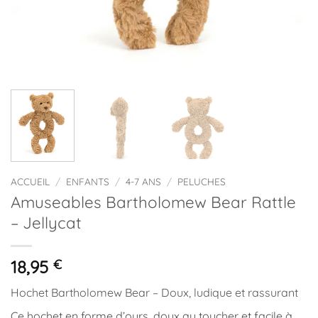
ACCUEIL
/
ENFANTS
/
4-7 ANS
/
PELUCHES
Amuseables Bartholomew Bear Rattle
– Jellycat
18,95
€
Hochet Bartholomew Bear – Doux, ludique et rassurant
Ce hochet en forme d’ours, doux au toucher et facile à