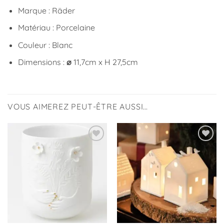
Marque : Räder
Matériau : Porcelaine
Couleur : Blanc
Dimensions :
⌀
11,7cm x H 27,5cm
VOUS AIMEREZ PEUT-ÊTRE AUSSI…
Ajouter
Ajouter
à la
à la
liste
liste
d’envies
d’envies