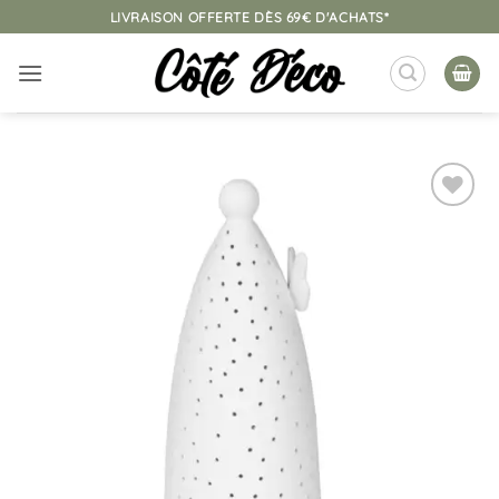
Passer
LIVRAISON OFFERTE DÈS 69€ D'ACHATS*
au
contenu
Ajouter
à la
liste
d’envies