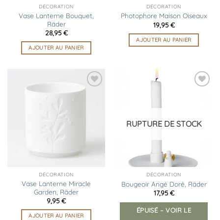
DÉCORATION
DÉCORATION
Vase Lanterne Bouquet,
Photophore Maison Oiseaux
Räder
19,95
€
28,95
€
AJOUTER AU PANIER
AJOUTER AU PANIER
Ajouter
Ajouter
à la
à la
liste
liste
d’envies
d’envies
RUPTURE DE STOCK
DÉCORATION
DÉCORATION
Vase Lanterne Miracle
Bougeoir Angé Doré, Räder
Garden, Räder
17,95
€
9,95
€
ÉPUISÉ – VOIR LE
AJOUTER AU PANIER