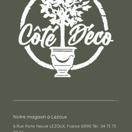
être
choisies
sur
la
page
du
produit
Un concept store auvergnat où vous trouverez
des cadeaux pour toutes les occasions !
Notre magasin à Lezoux
6 Rue Porte Neuve LEZOUX, France 63190 Tél : 04 73 73