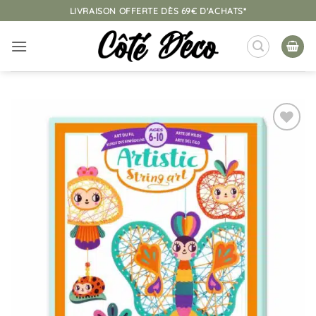
Passer
LIVRAISON OFFERTE DÈS 69€ D'ACHATS*
au
contenu
Ajouter
à la
liste
d’envies