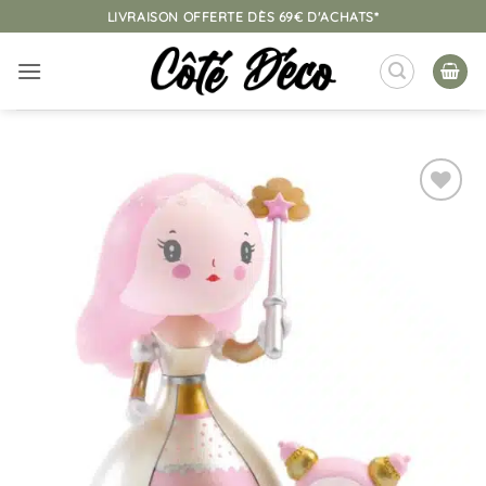
Passer
LIVRAISON OFFERTE DÈS 69€ D'ACHATS*
au
contenu
Ajouter
à la
liste
d’envies