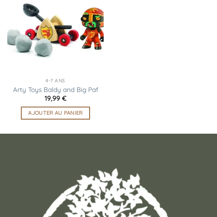
Ajouter
à la
liste
d’envies
4-7 ANS
Arty Toys Baldy and Big Paf
19,99
€
AJOUTER AU PANIER