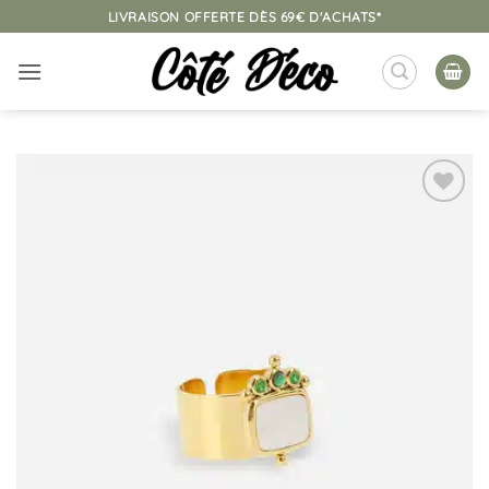
Passer
LIVRAISON OFFERTE DÈS 69€ D'ACHATS*
au
contenu
Ajouter
à la
liste
d’envies