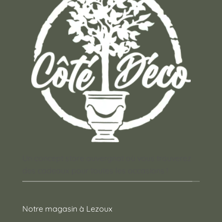
Un concept store auvergnat où vous trouverez
des cadeaux pour toutes les occasions !
Notre magasin à Lezoux