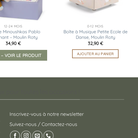
12-24 MOIS
0-12 MOIS
e Minoushkas Pablo
Boîte à Musique Petite Ecole de
phant – Moulin Roty
Danse, Moulin Roty
34,90
€
32,90
€
AJOUTER AU PANIER
 – VOIR LE PRODUIT
 pour toutes les occasions !
Inscrivez-vous à notre newsletter
Suivez-nous / Contactez-nous