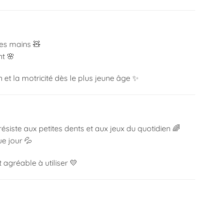
tes mains 🧸
nt 🌸
 et la motricité dès le plus jeune âge ✨
résiste aux petites dents et aux jeux du quotidien 🌈
e jour 💦
agréable à utiliser 💛