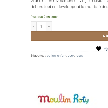
Grâce à son revêtement en vinyle résistant 
dehors tout en développant la motricité des
Plus que 2 en stock
quantité de Balle souple “La Petite École de Dan
AJ
Aj
Étiquettes :
ballon
,
enfant
,
Jeux
,
jouet