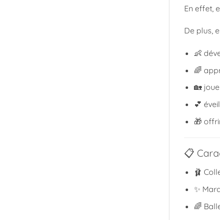
En effet, 
De plus, e
👶 déve
🌈 appr
🏡 jou
💕 évei
🎁 offr
📋 Carac
🩰 Coll
✨ Marq
🌈 Ball