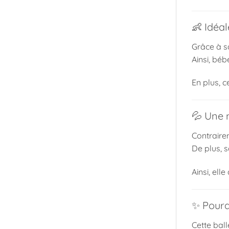
👶 Idéal
Grâce à sa
Ainsi, béb
En plus, c
💦 Une m
Contrairem
De plus, 
Ainsi, ell
✨ Pourqu
Cette bal