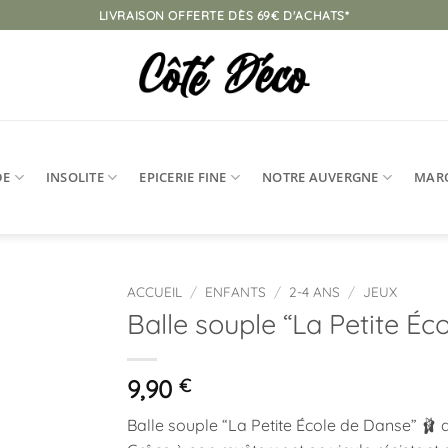
LIVRAISON OFFERTE DÈS 69€ D'ACHATS*
DE
INSOLITE
EPICERIE FINE
NOTRE AUVERGNE
MAR
ACCUEIL
/
ENFANTS
/
2-4 ANS
/
JEUX
Balle souple “La Petite Éc
Ajouter
à la
liste
9,90
€
d’envies
Balle souple “La Petite École de Danse” 🩰