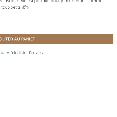
et lavable, elle est parfaite pour jouer dedans comme
 tout-petits 🌈✨
se”, Moulin Roty
OUTER AU PANIER
outer à la liste d’envies