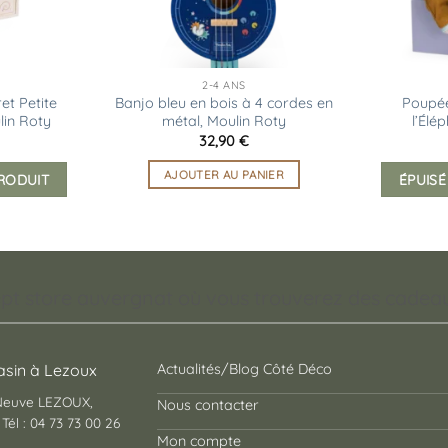
2-4 ANS
et Petite
Banjo bleu en bois à 4 cordes en
Poupé
lin Roty
métal, Moulin Roty
l’Élé
32,90
€
AJOUTER AU PANIER
PRODUIT
ÉPUISÉ
pt store auvergnat où vous trouverez des cadeaux
sin à Lezoux
Actualités/Blog Côté Déco
 Neuve LEZOUX,
Nous contacter
Tél : 04 73 73 00 26
Mon compte