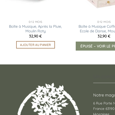
0-12 MOIS
0-12 MOIS
Boîte à Musique, Après la Pluie,
Boîte à Musique Coffr
Moulin Roty
Ecole de Danse, Mou
32,90
€
32,90
€
AJOUTER AU PANIER
ÉPUISÉ – VOIR LE 
Un conce
Notre maga
6 Rue Porte
France 63190 
Horaires