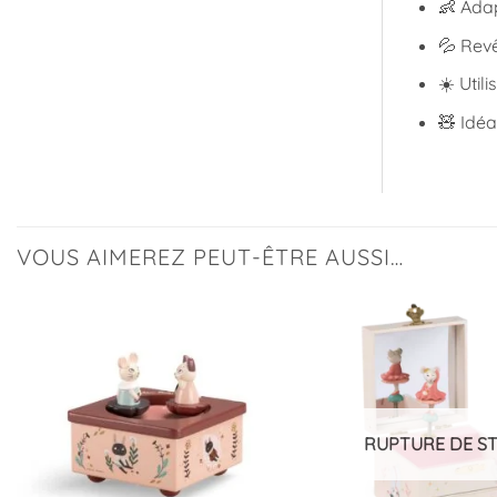
👶 Ada
💦 Revê
☀️ Utili
🧸 Idéa
VOUS AIMEREZ PEUT-ÊTRE AUSSI…
Ajouter
à la
liste
d’envies
RUPTURE DE S