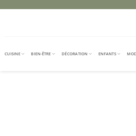
Passer
au
contenu
CUISINE
BIEN-ÊTRE
DÉCORATION
ENFANTS
MO