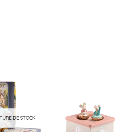
Ajouter
Ajouter
à la
à la
liste
liste
d’envies
d’envies
TURE DE STOCK