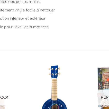
ptée aux petites mains
tement vinyle facile à nettoyer
sation intérieur et extérieur
le pour l’éveil et la motricité
Ajouter
Ajouter
à la
à la
liste
liste
d’envies
d’envies
TOCK
RUP