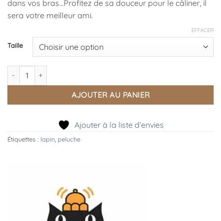
dans vos bras…Profitez de sa douceur pour le câliner, il
79,95 €
sera votre meilleur ami.
EFFACER
Taille
quantité de Peluche Bashful Bunny Beige
AJOUTER AU PANIER
Ajouter à la liste d’envies
Étiquettes :
lapin
,
peluche