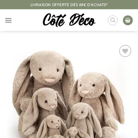
Passer
LIVRAISON OFFERTE DÈS 69€ D'ACHATS*
au
contenu
Ajouter
à la
liste
d’envies