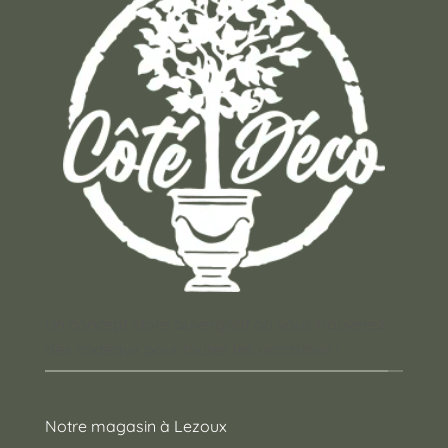
Un concept store auvergnat où vous trouverez
des cadeaux pour toutes les occasions !
Notre magasin à Lezoux