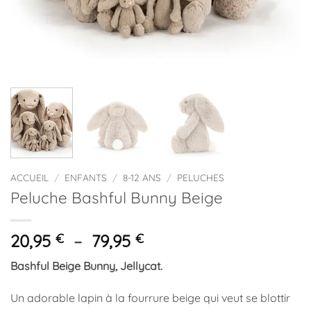
ACCUEIL
/
ENFANTS
/
8-12 ANS
/
PELUCHES
Peluche Bashful Bunny Beige
Plage
20,95
€
–
79,95
€
de
Bashful Beige Bunny, Jellycat.
prix :
20,95 €
Un adorable lapin à la fourrure beige qui veut se blottir
à