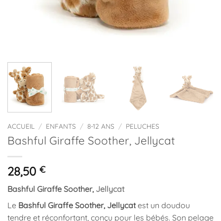
ACCUEIL
/
ENFANTS
/
8-12 ANS
/
PELUCHES
Bashful Giraffe Soother, Jellycat
28,50
€
Bashful Giraffe
Soother
,
Jellycat
Le
Bashful Giraffe
Soother
, Jellycat
est un doudou
tendre et réconfortant, conçu pour les bébés. Son pelage