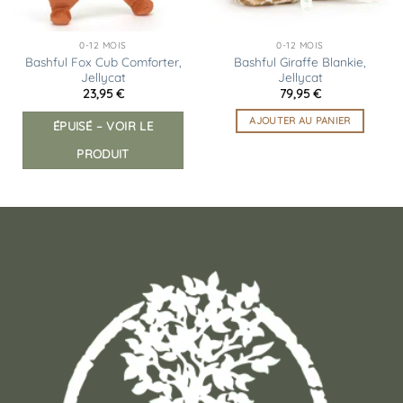
0-12 MOIS
0-12 MOIS
Bashful Fox Cub Comforter,
Bashful Giraffe Blankie,
Jellycat
Jellycat
23,95
€
79,95
€
AJOUTER AU PANIER
ÉPUISÉ – VOIR LE
PRODUIT