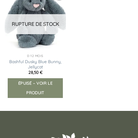
Ajouter
à la
liste
d’envies
RUPTURE DE STOCK
0-12 MOIS
Bashful Dusky Blue Bunny,
Jellycat
28,50
€
ÉPUISÉ – VOIR LE
PRODUIT