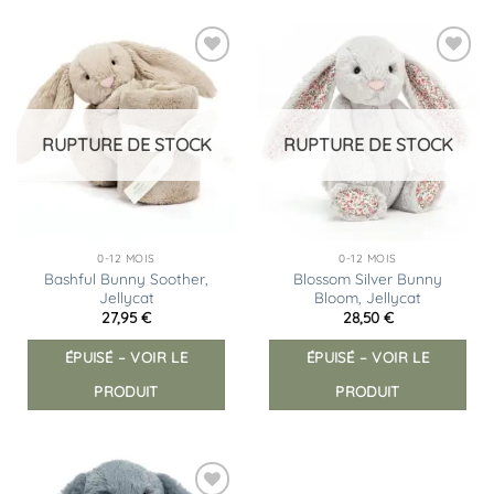
Ajouter
Ajouter
à la
à la
liste
liste
d’envies
d’envies
RUPTURE DE STOCK
RUPTURE DE STOCK
0-12 MOIS
0-12 MOIS
Bashful Bunny Soother,
Blossom Silver Bunny
Jellycat
Bloom, Jellycat
27,95
€
28,50
€
ÉPUISÉ – VOIR LE
ÉPUISÉ – VOIR LE
PRODUIT
PRODUIT