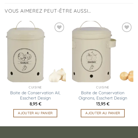
VOUS AIMEREZ PEUT-ÊTRE AUSSI…
Ajouter
Ajouter
à la
à la
liste
liste
d’envies
d’envies
CUISINE
CUISINE
Boite de Conservation Ail,
Boite de Conservation
Esschert Design
Oignons, Esschert Design
8,95
€
13,95
€
AJOUTER AU PANIER
AJOUTER AU PANIER