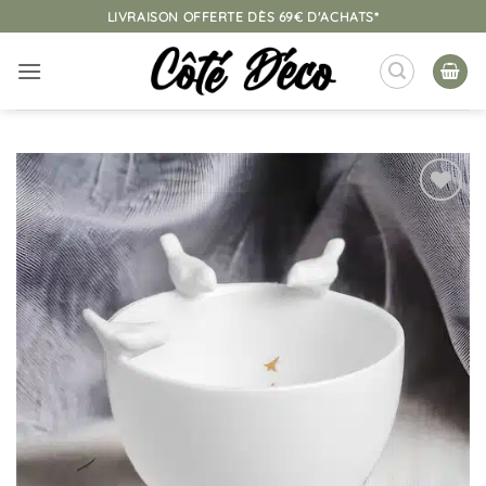
Passer
LIVRAISON OFFERTE DÈS 69€ D'ACHATS*
au
contenu
Ajouter
à la
liste
d’envies