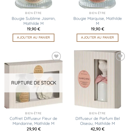
BIEN-ÊTRE
BIEN-ÊTRE
Bougie Sublime Jasmin,
Bougie Marquise, Mathilde
Mathilde M
M
19,90
€
19,90
€
AJOUTER AU PANIER
AJOUTER AU PANIER
Ajouter
Ajouter
à la
à la
liste
liste
d’envies
d’envies
RUPTURE DE STOCK
BIEN-ÊTRE
BIEN-ÊTRE
Coffret Diffuseur Fleur de
Diffuseur de Parfum Bel
Mandarine, Mathilde M
Oiseau, Mathilde M
29,90
€
42,90
€