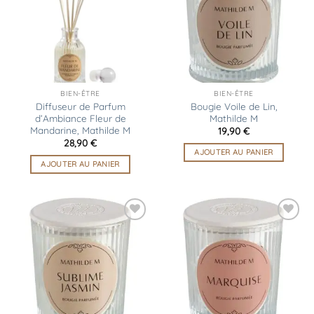
d’envies
d’envies
BIEN-ÊTRE
BIEN-ÊTRE
Diffuseur de Parfum
Bougie Voile de Lin,
d’Ambiance Fleur de
Mathilde M
Mandarine, Mathilde M
19,90
€
28,90
€
AJOUTER AU PANIER
AJOUTER AU PANIER
Ajouter
Ajouter
à la
à la
liste
liste
d’envies
d’envies