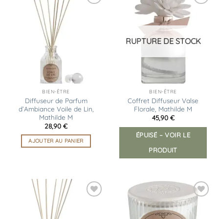
Ajouter
Ajouter
à la
à la
liste
liste
d’envies
d’envies
RUPTURE DE STOCK
BIEN-ÊTRE
BIEN-ÊTRE
Diffuseur de Parfum
Coffret Diffuseur Valse
d’Ambiance Voile de Lin,
Florale, Mathilde M
Mathilde M
45,90
€
28,90
€
ÉPUISÉ – VOIR LE
AJOUTER AU PANIER
PRODUIT
Ajouter
Ajouter
à la
à la
liste
liste