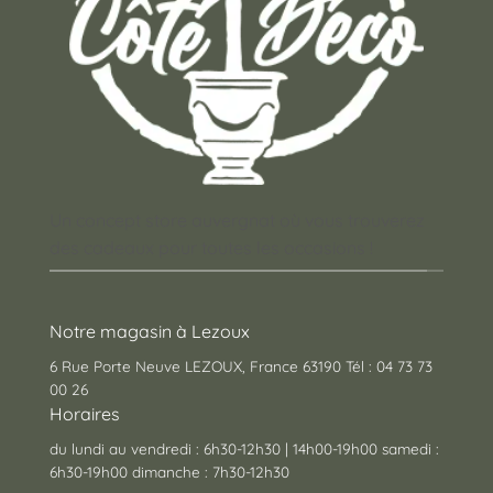
du
produit
Un concept store auvergnat où vous trouverez
des cadeaux pour toutes les occasions !
Notre magasin à Lezoux
6 Rue Porte Neuve LEZOUX, France 63190 Tél : 04 73 73
00 26
Horaires
du lundi au vendredi : 6h30-12h30 | 14h00-19h00 samedi :
6h30-19h00 dimanche : 7h30-12h30