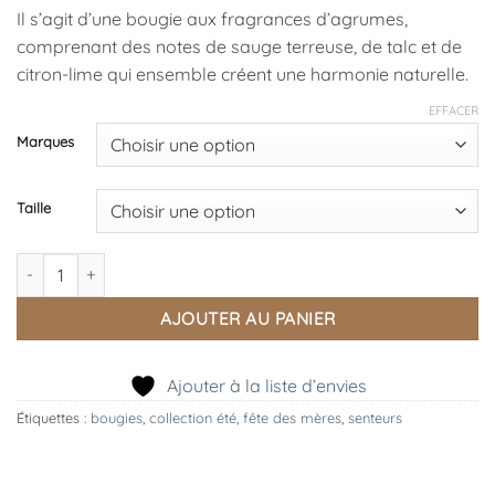
à
Il s’agit d’une bougie aux fragrances d’agrumes,
34,90 €
comprenant des notes de sauge terreuse, de talc et de
citron-lime qui ensemble créent une harmonie naturelle.
EFFACER
Marques
Taille
quantité de Bougie Signature Thé Noir et Citron
AJOUTER AU PANIER
Ajouter à la liste d’envies
Étiquettes :
bougies
,
collection été
,
fête des mères
,
senteurs