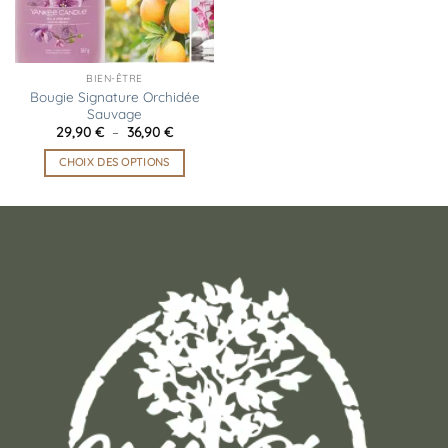
BIEN-ÊTRE
Bougie Signature Orchidée
Sauvage
Plage
29,90
€
–
36,90
€
de
prix :
CHOIX DES OPTIONS
29,90 €
à
Ce
36,90 €
produit
a
plusieurs
variations.
Les
options
peuvent
être
choisies
sur
la
page