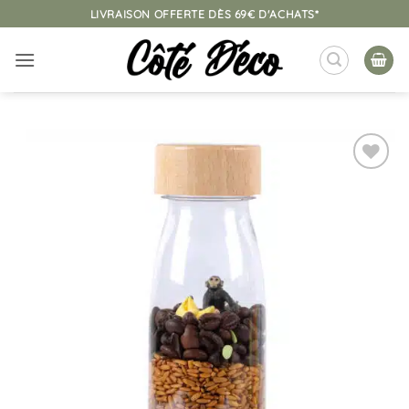
Passer
LIVRAISON OFFERTE DÈS 69€ D'ACHATS*
au
contenu
Ajouter
à la
liste
d’envies