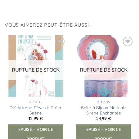
VOUS AIMEREZ PEUT-ÊTRE AUSSI…
Ajouter
Ajouter
à la
à la
liste
liste
d’envies
d’envies
RUPTURE DE STOCK
RUPTURE DE STOCK
4-7 ANS
2-4 ANS
DIY Attrape-Rêves à Créer
Boîte à Bijoux Musicale
Sirène
Sirène Enchantée
12,99
€
24,99
€
ÉPUISÉ – VOIR LE
ÉPUISÉ – VOIR LE