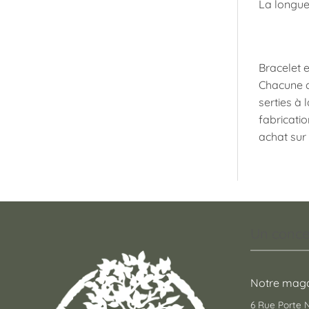
La longueu
Bracelet e
Chacune de
serties à 
fabricatio
achat sur 
Un conce
Notre maga
6 Rue Porte