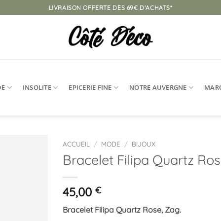
LIVRAISON OFFERTE DÈS 69€ D'ACHATS*
DE
INSOLITE
EPICERIE FINE
NOTRE AUVERGNE
MAR
ACCUEIL
/
MODE
/
BIJOUX
Bracelet Filipa Quartz Ro
Ajouter
à la
liste
45,00
€
d’envies
Bracelet Filipa Quartz Rose, Zag.