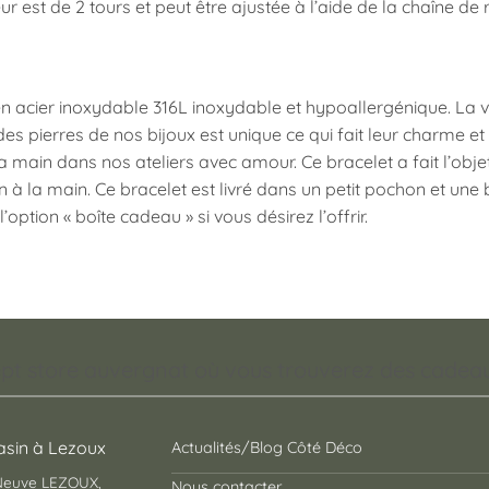
r est de 2 tours et peut être ajustée à l’aide de la chaîne de 
n acier inoxydable 316L inoxydable et hypoallergénique. La ver
s pierres de nos bijoux est unique ce qui fait leur charme et r
la main dans nos ateliers avec amour. Ce bracelet a fait l’obj
n à la main. Ce bracelet est livré dans un petit pochon et une 
l’option « boîte cadeau » si vous désirez l’offrir.
pt store auvergnat où vous trouverez des cadeaux
sin à Lezoux
Actualités/Blog Côté Déco
 Neuve LEZOUX,
Nous contacter