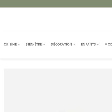
Passer
au
contenu
CUISINE
BIEN-ÊTRE
DÉCORATION
ENFANTS
MO