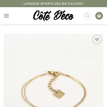
Passer
LIVRAISON OFFERTE DÈS 69€ D'ACHATS*
au
contenu
Ajouter
à la
liste
d’envies