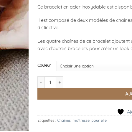
35,00 €
Ce bracelet en acier inoxydable est disponibl
à
49,00 €
Il est composé de deux modèles de chaînes 
distinctive.
Les quatre chaînes de ce bracelet ajoutent 
avec d’autres bracelets pour créer un look
Couleur
quantité de Bracelet Quatro, Zag
AJ
Aj
Étiquettes :
Chaînes
,
maîtresse
,
pour elle