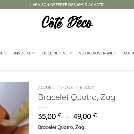
LIVRAISON OFFERTE DÈS 69€ D'ACHATS*
DE
INSOLITE
EPICERIE FINE
NOTRE AUVERGNE
MAR
ACCUEIL
/
MODE
/
BIJOUX
Bracelet Quatro, Zag
Ajouter
à la
liste
Plage
35,00
€
–
49,00
€
d’envies
de
Bracelet Quatro, Zag .
prix :