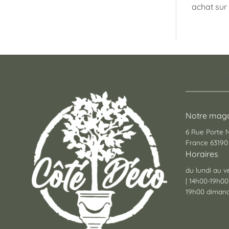
achat sur 
Un conce
Notre maga
6 Rue Porte
France 63190 
Horaires
du lundi au v
| 14h00-19h00
19h00 dimanc