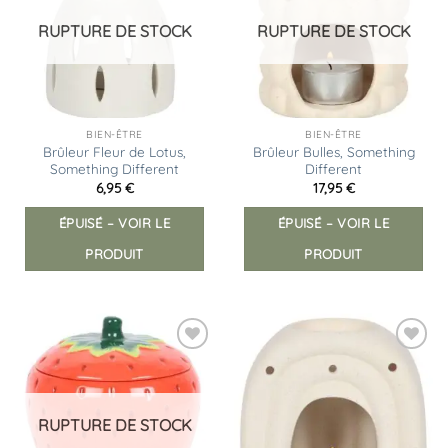
d’envies
d’envies
RUPTURE DE STOCK
RUPTURE DE STOCK
BIEN-ÊTRE
BIEN-ÊTRE
Brûleur Fleur de Lotus,
Brûleur Bulles, Something
Something Different
Different
6,95
€
17,95
€
ÉPUISÉ – VOIR LE
ÉPUISÉ – VOIR LE
PRODUIT
PRODUIT
Ajouter
Ajouter
à la
à la
liste
liste
d’envies
d’envies
RUPTURE DE STOCK