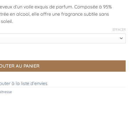
heveux d’un voile exquis de parfum. Composée à 95%
rée en alcool, elle offre une fragrance subtile sans
soleil.
EFFACER
 Mathilde M
OUTER AU PANIER
outer à la liste d’envies
îtresse