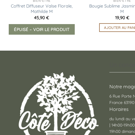
BIEN-ÊTRE
BIEN-ÊTRE
Coffret Diffuseur Valse Florale,
Bougie Sublime Jasmin
Mathilde M
M
45,90
€
19,90
€
AJOUTER AU PAN
ÉPUISÉ – VOIR LE PRODUIT
Un conce
Notre maga
6 Rue Porte
France 63190 
Horaires
du lundi au v
| 14h00-19h00
19h00 dimanc