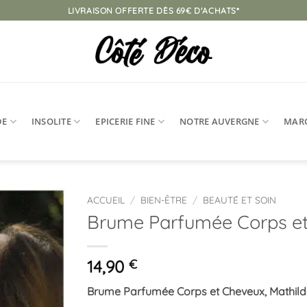
LIVRAISON OFFERTE DÈS 69€ D'ACHATS*
DE
INSOLITE
EPICERIE FINE
NOTRE AUVERGNE
MAR
ACCUEIL
/
BIEN-ÊTRE
/
BEAUTÉ ET SOIN
Brume Parfumée Corps et
Ajouter
à la
liste
14,90
€
d’envies
Brume Parfumée Corps et Cheveux, Mathild