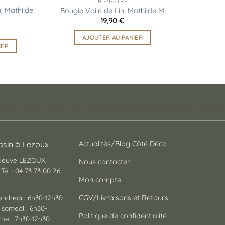
BIEN-ÊTRE
, Mathilde
Bougie Voile de Lin, Mathilde M
19,90
€
AJOUTER AU PANIER
IER
pt store auvergnat où vous trouverez des cadeaux
sin à Lezoux
Actualités/Blog Côté Déco
 Neuve LEZOUX,
Nous contacter
Tél : 04 73 73 00 26
Mon compte
endredi : 6h30-12h30
CGV/Livraisons et Retours
 samedi : 6h30-
Politique de confidentialité
he : 7h30-12h30