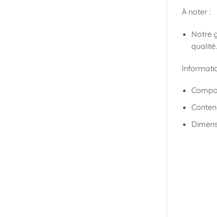
À noter :
Notre g
qualité
Informati
Composi
Conten
Dimensi