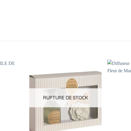
Ajouter
Ajouter
à la
à la
liste
liste
d’envies
d’envies
RUPTURE DE STOCK