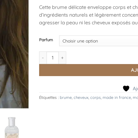
Cette brume délicate enveloppe corps et c
d’ingrédients naturels et légèrement concent
agresser la peau ni les cheveux exposés au 
Parfum
quantité de Brume Parfumée Corps et Cheveux,
AJ
Aj
Étiquettes :
brume
,
cheveux
,
corps
,
made in france
,
ma