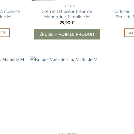
BIEN-ÊTRE
d’Ambiance
Coffret Diffuseur Fleur de
Diffuseur
ilde M
Mandarine, Mathilde M
Fleur de
29,90
€
IER
AJ
ÉPUISÉ – VOIR LE PRODUIT
Ajouter
Ajouter
à la
à la
liste
liste
d’envies
d’envies