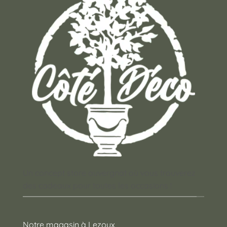
Un concept store auvergnat où vous trouverez
des cadeaux pour toutes les occasions !
Notre magasin à Lezoux