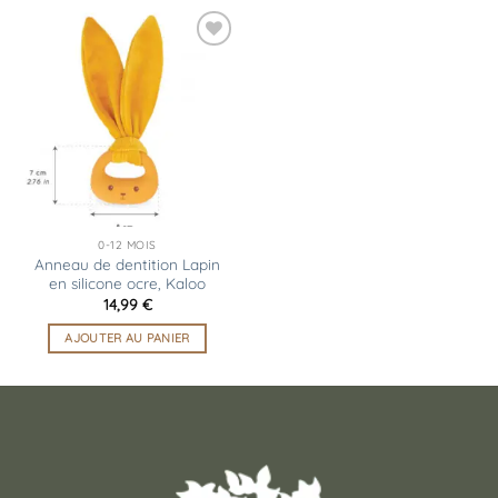
Ajouter
à la
liste
d’envies
0-12 MOIS
Anneau de dentition Lapin
en silicone ocre, Kaloo
14,99
€
AJOUTER AU PANIER