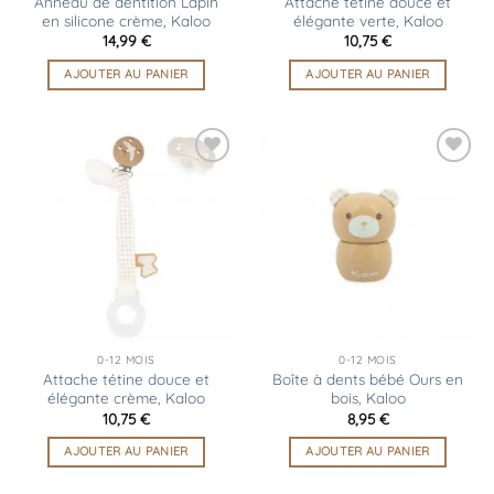
Anneau de dentition Lapin
Attache tétine douce et
en silicone crème, Kaloo
élégante verte, Kaloo
14,99
€
10,75
€
AJOUTER AU PANIER
AJOUTER AU PANIER
Ajouter
Ajouter
à la
à la
liste
liste
d’envies
d’envies
0-12 MOIS
0-12 MOIS
Attache tétine douce et
Boîte à dents bébé Ours en
élégante crème, Kaloo
bois, Kaloo
10,75
€
8,95
€
AJOUTER AU PANIER
AJOUTER AU PANIER