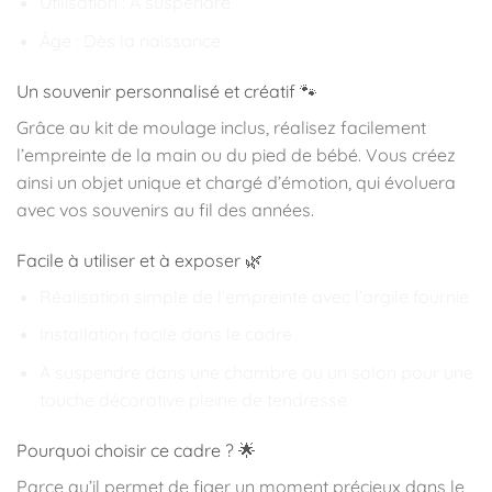
Utilisation : À suspendre
Âge : Dès la naissance
Un souvenir personnalisé et créatif 🐾
Grâce au kit de moulage inclus, réalisez facilement
l’empreinte de la main ou du pied de bébé. Vous créez
ainsi un objet unique et chargé d’émotion, qui évoluera
avec vos souvenirs au fil des années.
Facile à utiliser et à exposer 🌿
Réalisation simple de l’empreinte avec l’argile fournie
Installation facile dans le cadre
À suspendre dans une chambre ou un salon pour une
touche décorative pleine de tendresse
Pourquoi choisir ce cadre ? 🌟
Parce qu’il permet de figer un moment précieux dans le