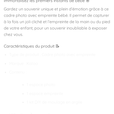
Immortalisez les premiers instants de bébé 🌸
Gardez un souvenir unique et plein d’émotion grâce à ce
cadre photo avec empreinte bébé. Il permet de capturer
à la fois un joli cliché et l’empreinte de la main ou du pied
de votre enfant, pour un souvenir inoubliable à exposer
chez vous.
Caractéristiques du produit 📝
Type de produit : Cadre photo avec empreinte
Marque : Kaloo
Contenu :
1 espace photo
1 espace empreinte
1 kit DIY de moulage en argile