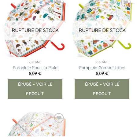
Ajouter
Ajouter
à la
à la
liste
liste
d’envies
d’envies
RUPTURE DE STOCK
RUPTURE DE STOCK
2-4 ANS
2-4 ANS
Parapluie Sous La Pluie
Parapluie Grenouillettes
8,09
€
8,09
€
ÉPUISÉ – VOIR LE
ÉPUISÉ – VOIR LE
PRODUIT
PRODUIT
Ajouter
à la
liste