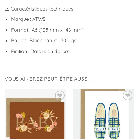
📐 Caractéristiques techniques
Marque : ATWS
Format : A6 (105 mm x 148 mm)
Papier : Blanc naturel 300 gr
Finition : Détails en dorure
VOUS AIMEREZ PEUT-ÊTRE AUSSI…
Ajouter
Ajouter
à la
à la
liste
liste
d’envies
d’envies