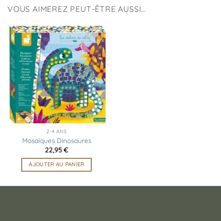
VOUS AIMEREZ PEUT-ÊTRE AUSSI…
Ajouter
à la
liste
d’envies
2-4 ANS
Mosaïques Dinosaures
22,95
€
AJOUTER AU PANIER