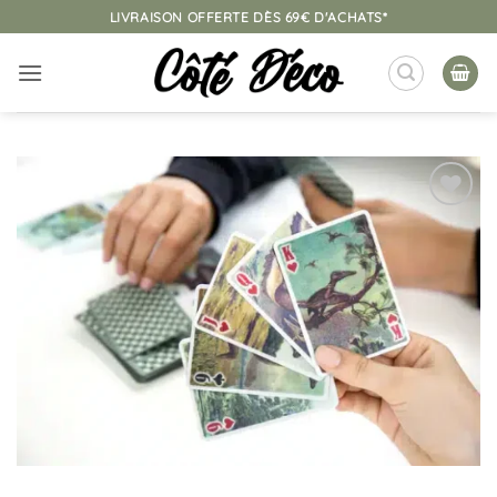
Passer
LIVRAISON OFFERTE DÈS 69€ D'ACHATS*
au
contenu
Ajouter
à la
liste
d’envies