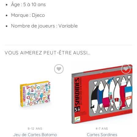
Âge : 5 à 10 ans
Marque : Djeco
Nombre de joueurs : Variable
VOUS AIMEREZ PEUT-ÊTRE AUSSI…
Ajouter
Ajouter
à la
à la
liste
liste
d’envies
d’envies
8-12 ANS
4-7 ANS
Jeu de Cartes Batamo
Cartes Sardines