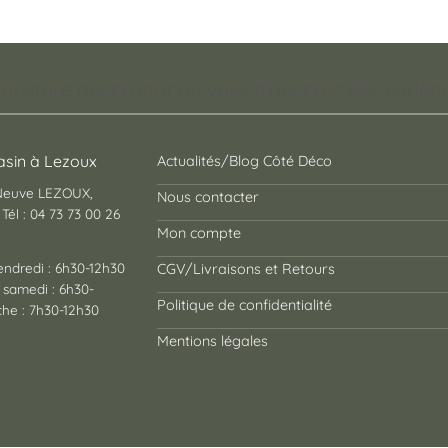
49,95 €
plusieurs
variations.
Les
pt store auvergnat où vous trouverez des cadeaux
options
peuvent
être
choisies
sin à Lezoux
Actualités/Blog Côté Déco
sur
 Neuve LEZOUX,
Nous contacter
la
Tél : 04 73 73 00 26
page
Mon compte
du
endredi : 6h30-12h30
CGV/Livraisons et Retours
produit
 samedi : 6h30-
Politique de confidentialité
he : 7h30-12h30
Mentions légales