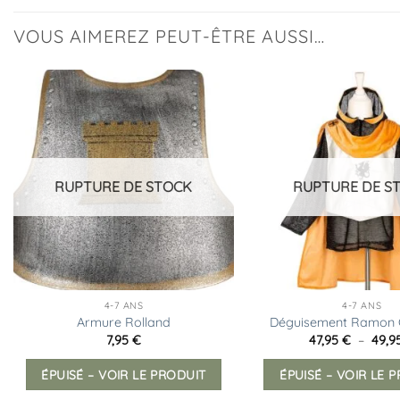
VOUS AIMEREZ PEUT-ÊTRE AUSSI…
Ajouter
à la
liste
d’envies
RUPTURE DE STOCK
RUPTURE DE S
4-7 ANS
4-7 ANS
Armure Rolland
Déguisement Ramon C
7,95
€
47,95
€
–
49,9
ÉPUISÉ – VOIR LE PRODUIT
ÉPUISÉ – VOIR LE 