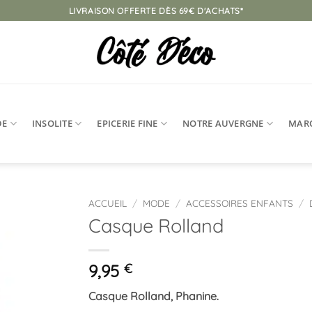
LIVRAISON OFFERTE DÈS 69€ D'ACHATS*
DE
INSOLITE
EPICERIE FINE
NOTRE AUVERGNE
MAR
ACCUEIL
/
MODE
/
ACCESSOIRES ENFANTS
/
Casque Rolland
Ajouter
à la
liste
9,95
€
d’envies
Casque Rolland, Phanine.