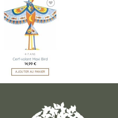
Ajouter
à la
liste
d’envies
4-7 ANS
Cerf-volant Maxi Bird
14,99
€
AJOUTER AU PANIER