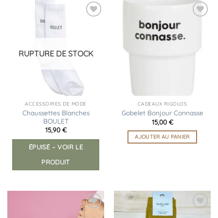
Ajouter
Ajouter
à la
à la
liste
liste
d’envies
d’envies
RUPTURE DE STOCK
ACCESSOIRES DE MODE
CADEAUX RIGOLOS
Chaussettes Blanches
Gobelet Bonjour Connasse
BOULET
15,00
€
15,90
€
AJOUTER AU PANIER
ÉPUISÉ – VOIR LE
PRODUIT
Ajouter
Ajouter