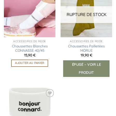
à la
à la
liste
liste
d’envies
d’envies
RUPTURE DE STOCK
ACCESSOIRES DE MODE
ACCESSOIRES DE MODE
Chaussettes Blanches
Chaussettes Pailletées
CONNASSE 40/45
MORUE
15,90
€
19,90
€
AJOUTER AU PANIER
ÉPUISÉ – VOIR LE
PRODUIT
Ajouter
à la
liste
d’envies