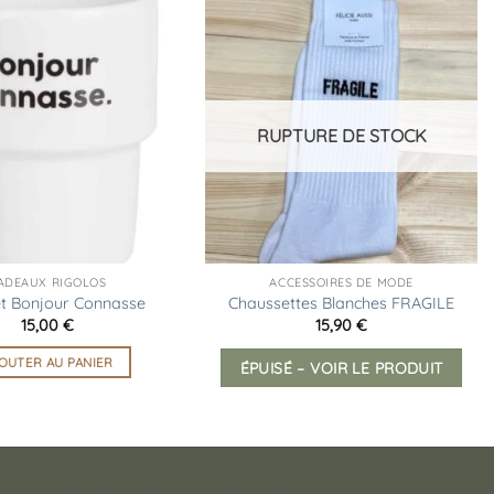
Ajouter
Ajouter
à la
à la
liste
liste
d’envies
d’envies
RUPTURE DE STOCK
ADEAUX RIGOLOS
ACCESSOIRES DE MODE
t Bonjour Connasse
Chaussettes Blanches FRAGILE
15,00
€
15,90
€
OUTER AU PANIER
ÉPUISÉ – VOIR LE PRODUIT