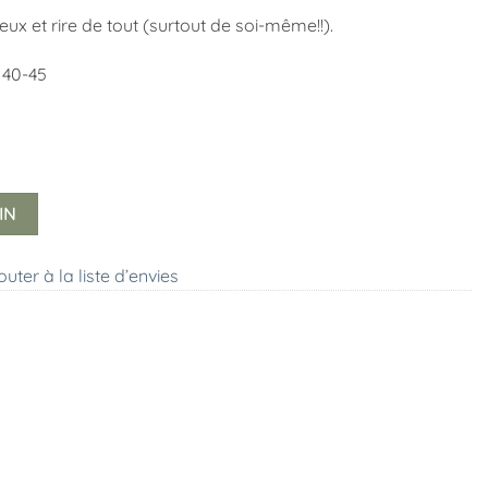
x et rire de tout (surtout de soi-même!!).
e 40-45
IN
outer à la liste d’envies