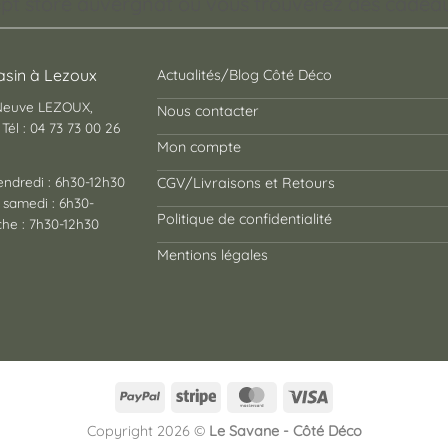
pt store auvergnat où vous trouverez des cadeaux
sin à Lezoux
Actualités/Blog Côté Déco
 Neuve LEZOUX,
Nous contacter
Tél : 04 73 73 00 26
Mon compte
endredi : 6h30-12h30
CGV/Livraisons et Retours
 samedi : 6h30-
Politique de confidentialité
he : 7h30-12h30
Mentions légales
PayPal
Stripe
MasterCard
Visa
Copyright 2026 ©
Le Savane - Côté Déco