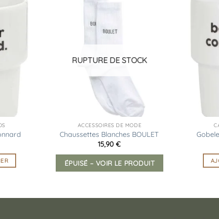
Ajouter
Ajouter
à la
à la
liste
liste
d’envies
d’envies
RUPTURE DE STOCK
OS
ACCESSOIRES DE MODE
C
onnard
Chaussettes Blanches BOULET
Gobele
15,90
€
IER
AJ
ÉPUISÉ – VOIR LE PRODUIT