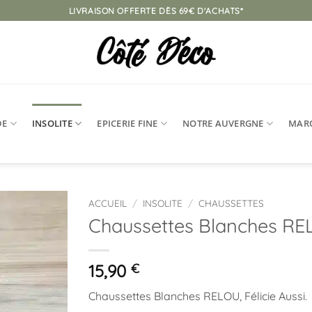
LIVRAISON OFFERTE DÈS 69€ D'ACHATS*
DE
INSOLITE
EPICERIE FINE
NOTRE AUVERGNE
MAR
ACCUEIL
/
INSOLITE
/
CHAUSSETTES
Chaussettes Blanches R
Ajouter
à la
liste
15,90
€
d’envies
Chaussettes Blanches RELOU, Félicie Aussi.