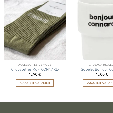
Ajouter
à la
liste
d’envies
ACCESSOIRES DE MODE
CADEAUX RIGOL
Chaussettes Kaki CONNARD
Gobelet Bonjour C
15,90
€
15,00
€
AJOUTER AU PANIER
AJOUTER AU PAN