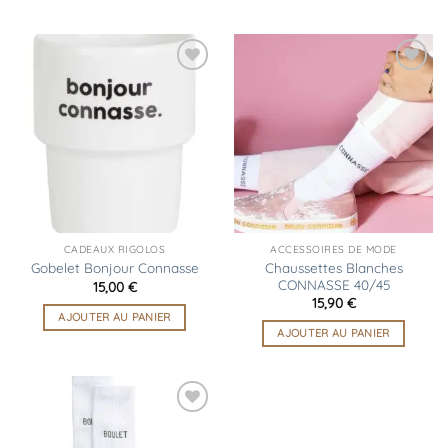
Ajouter
Ajouter
à la
à la
liste
liste
d’envies
d’envies
CADEAUX RIGOLOS
ACCESSOIRES DE MODE
Chaussettes Blanches
Gobelet Bonjour Connasse
CONNASSE 40/45
15,00
€
15,90
€
AJOUTER AU PANIER
AJOUTER AU PANIER
Ajouter
à la