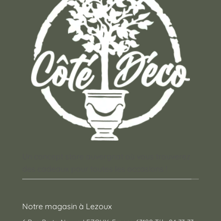
Un concept store auvergnat où vous trouverez
des cadeaux pour toutes les occasions !
Notre magasin à Lezoux