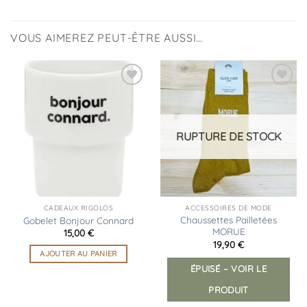
VOUS AIMEREZ PEUT-ÊTRE AUSSI…
Ajouter
Ajouter
à la
à la
liste
liste
d’envies
d’envies
RUPTURE DE STOCK
CADEAUX RIGOLOS
ACCESSOIRES DE MODE
Chaussettes Pailletées
Gobelet Bonjour Connard
MORUE
15,00
€
19,90
€
AJOUTER AU PANIER
ÉPUISÉ – VOIR LE
PRODUIT