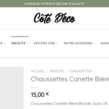
LIVRAISON OFFERTE DÈS 69€ D'ACHATS*
DE
INSOLITE
EPICERIE FINE
NOTRE AUVERGNE
MAR
ACCUEIL
/
INSOLITE
/
CHAUSSETTES
Chaussettes Canette Bièr
Ajouter
à la
liste
15,00
€
d’envies
Chaussettes Canette Bière Blonde, Suck UK