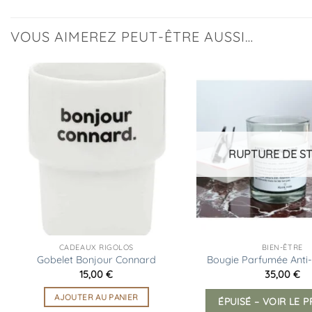
VOUS AIMEREZ PEUT-ÊTRE AUSSI…
Ajouter
à la
liste
d’envies
RUPTURE DE S
CADEAUX RIGOLOS
BIEN-ÊTRE
Gobelet Bonjour Connard
Bougie Parfumée Anti
15,00
€
35,00
€
AJOUTER AU PANIER
ÉPUISÉ – VOIR LE 