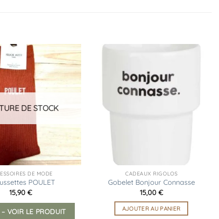
Ajouter
Ajouter
à la
à la
liste
liste
d’envies
d’envies
TURE DE STOCK
ESSOIRES DE MODE
CADEAUX RIGOLOS
ussettes POULET
Gobelet Bonjour Connasse
15,90
€
15,00
€
AJOUTER AU PANIER
 – VOIR LE PRODUIT