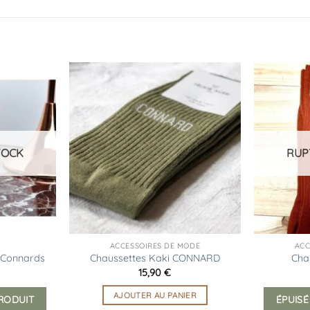
Ajouter
Ajouter
à la
à la
liste
liste
d’envies
d’envies
TOCK
RUP
ACCESSOIRES DE MODE
ACC
-Connards
Chaussettes Kaki CONNARD
Cha
15,90
€
AJOUTER AU PANIER
PRODUIT
ÉPUISÉ