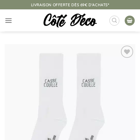
Passer
LIVRAISON OFFERTE DÈS 69€ D'ACHATS*
au
contenu
Ajouter
à la
liste
d’envies