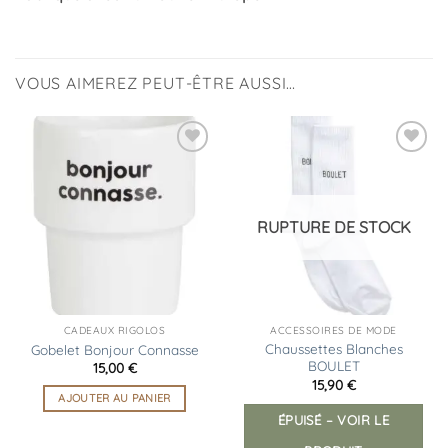
VOUS AIMEREZ PEUT-ÊTRE AUSSI…
Ajouter
Ajouter
à la
à la
liste
liste
d’envies
d’envies
RUPTURE DE STOCK
CADEAUX RIGOLOS
ACCESSOIRES DE MODE
Chaussettes Blanches
Gobelet Bonjour Connasse
BOULET
15,00
€
15,90
€
AJOUTER AU PANIER
ÉPUISÉ – VOIR LE