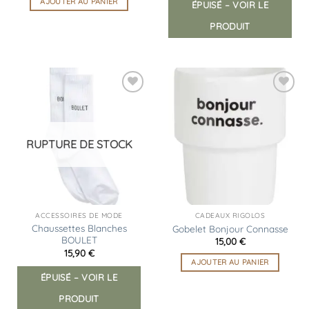
AJOUTER AU PANIER
ÉPUISÉ – VOIR LE
PRODUIT
Ajouter
Ajouter
à la
à la
liste
liste
d’envies
d’envies
RUPTURE DE STOCK
ACCESSOIRES DE MODE
CADEAUX RIGOLOS
Chaussettes Blanches
Gobelet Bonjour Connasse
BOULET
15,00
€
15,90
€
AJOUTER AU PANIER
ÉPUISÉ – VOIR LE
PRODUIT