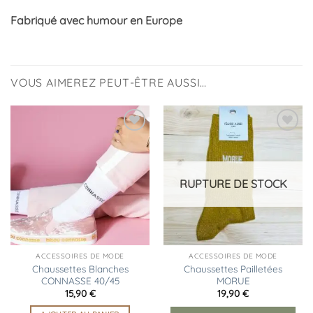
Fabriqué avec humour en Europe
VOUS AIMEREZ PEUT-ÊTRE AUSSI…
Ajouter
Ajouter
à la
à la
liste
liste
d’envies
d’envies
RUPTURE DE STOCK
ACCESSOIRES DE MODE
ACCESSOIRES DE MODE
Chaussettes Blanches
Chaussettes Pailletées
CONNASSE 40/45
MORUE
15,90
€
19,90
€