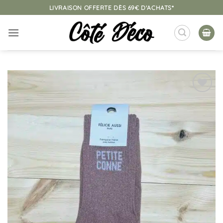
Passer
LIVRAISON OFFERTE DÈS 69€ D'ACHATS*
au
contenu
Ajouter
à la
liste
d’envies