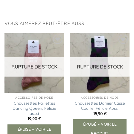
VOUS AIMEREZ PEUT-ÊTRE AUSSI…
Ajouter
Ajouter
à la
à la
liste
liste
d’envies
d’envies
RUPTURE DE STOCK
RUPTURE DE STOCK
ACCESSOIRES DE MODE
ACCESSOIRES DE MODE
Chaussettes Paillettes
Chaussettes Damier Casse
Dancing Queen, Félicie
Couille, Félicie Aussi
aussi
15,90
€
19,90
€
ÉPUISÉ – VOIR LE
ÉPUISÉ – VOIR LE
PRODUIT