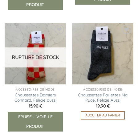
PRODUIT
Ajouter
Ajouter
à la
à la
liste
liste
d’envies
d’envies
RUPTURE DE STOCK
ACCESSOIRES DE MODE
ACCESSOIRES DE MODE
Chaussettes Damiers
Chaussettes Paillettes Ma
Connard, Félicie aussi
Puce, Félicie Aussi
15,90
€
19,90
€
AJOUTER AU PANIER
ÉPUISÉ – VOIR LE
PRODUIT