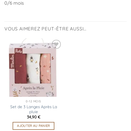
0/6 mois
VOUS AIMEREZ PEUT-ÊTRE AUSSI…
Ajouter
à la
liste
d’envies
0-12 MOIS
Set de 3 Langes Après La
pluie
34,90
€
AJOUTER AU PANIER