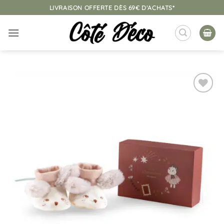
Passer
LIVRAISON OFFERTE DÈS 69€ D'ACHATS*
au
contenu
Ajouter
à la
liste
d’envies