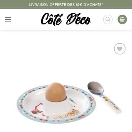
Passer
LIVRAISON OFFERTE DÈS 69€ D'ACHATS*
au
contenu
Ajouter
à la
liste
d’envies