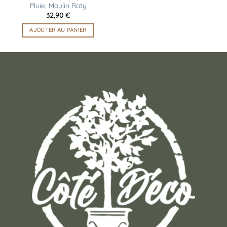
Pluie, Moulin Roty
32,90
€
AJOUTER AU PANIER