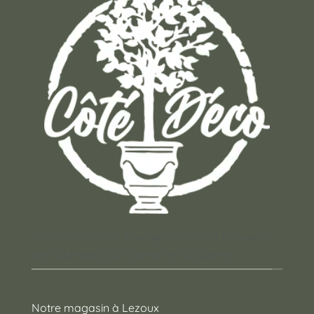
Un concept store auvergnat où vous trouverez
des cadeaux pour toutes les occasions !
Notre magasin à Lezoux