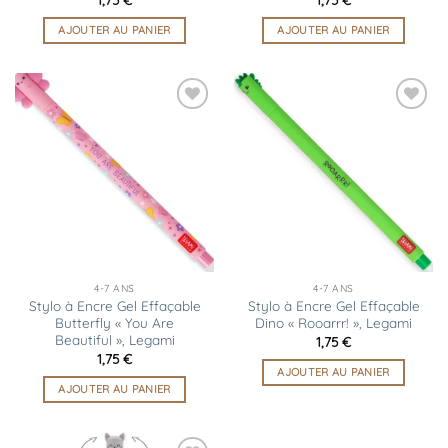
AJOUTER AU PANIER
AJOUTER AU PANIER
Ajouter
Ajouter
à la
à la
liste
liste
d’envies
d’envies
4-7 ANS
4-7 ANS
Stylo à Encre Gel Effaçable
Stylo à Encre Gel Effaçable
Butterfly « You Are
Dino « Rooarrr! », Legami
Beautiful », Legami
1,75
€
1,75
€
AJOUTER AU PANIER
AJOUTER AU PANIER