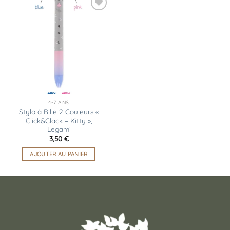
Ajouter
à la
liste
d’envies
4-7 ANS
Stylo à Bille 2 Couleurs «
Click&Clack – Kitty »,
Legami
3,50
€
AJOUTER AU PANIER