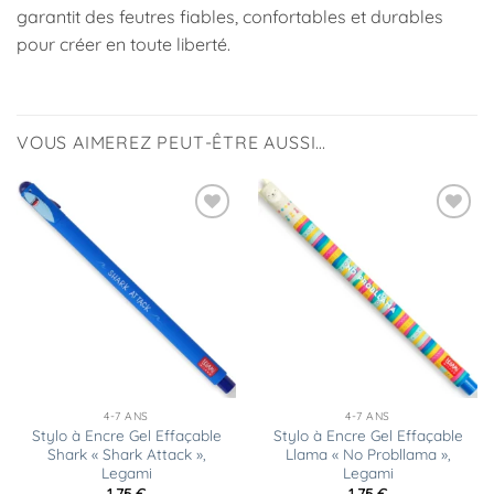
garantit des feutres fiables, confortables et durables
pour créer en toute liberté.
VOUS AIMEREZ PEUT-ÊTRE AUSSI…
Ajouter
Ajouter
à la
à la
liste
liste
d’envies
d’envies
4-7 ANS
4-7 ANS
Stylo à Encre Gel Effaçable
Stylo à Encre Gel Effaçable
Shark « Shark Attack »,
Llama « No Probllama »,
Legami
Legami
1,75
€
1,75
€