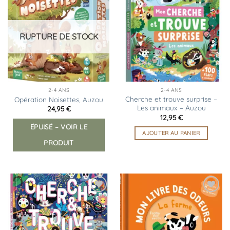
Ajouter
Ajouter
à la
à la
liste
liste
d’envies
d’envies
RUPTURE DE STOCK
2-4 ANS
2-4 ANS
Cherche et trouve surprise –
Opération Noisettes, Auzou
Les animaux – Auzou
24,95
€
12,95
€
ÉPUISÉ – VOIR LE
AJOUTER AU PANIER
PRODUIT
Ajouter
Ajouter
à la
à la
liste
liste
d’envies
d’envies