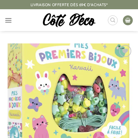
Passer
LIVRAISON OFFERTE DÈS 69€ D'ACHATS*
au
contenu
Ajouter
à la
liste
d’envies