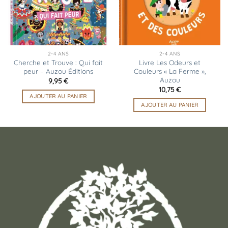
2-4 ANS
2-4 ANS
Cherche et Trouve : Qui fait
Livre Les Odeurs et
peur – Auzou Éditions
Couleurs « La Ferme »,
Auzou
9,95
€
10,75
€
AJOUTER AU PANIER
AJOUTER AU PANIER