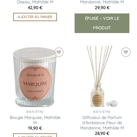
Oiseau, Mathilde M
Mandarine, Mathilde M
42,90
€
29,90
€
AJOUTER AU PANIER
ÉPUISÉ – VOIR LE
PRODUIT
Ajouter
Ajouter
à la
à la
liste
liste
d’envies
d’envies
BIEN-ÊTRE
BIEN-ÊTRE
Bougie Marquise, Mathilde
Diffuseur de Parfum
M
d’Ambiance Fleur de
Mandarine, Mathilde M
19,90
€
28,90
€