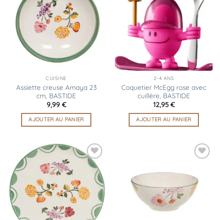
à la
à la
liste
liste
d’envies
d’envies
CUISINE
2-4 ANS
Assiette creuse Amaya 23
Coquetier McEgg rose avec
cm, BASTIDE
cuillère, BASTIDE
9,99
€
12,95
€
AJOUTER AU PANIER
AJOUTER AU PANIER
Ajouter
Ajouter
à la
à la
liste
liste
d’envies
d’envies