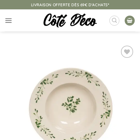
Passer
LIVRAISON OFFERTE DÈS 69€ D'ACHATS*
au
contenu
Ajouter
à la
liste
d’envies