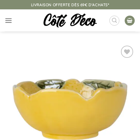
Passer
LIVRAISON OFFERTE DÈS 69€ D'ACHATS*
au
contenu
Ajouter
à la
liste
d’envies