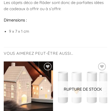
Les objets déco de Räder sont donc de parfaites idées
de cadeaux à offrir ou à s’offrir.
Dimensions :
9 x 7 x 1 cm
VOUS AIMEREZ PEUT-ÊTRE AUSSI…
Ajouter
Ajouter
à la
à la
liste
liste
d’envies
d’envies
RUPTURE DE STOCK