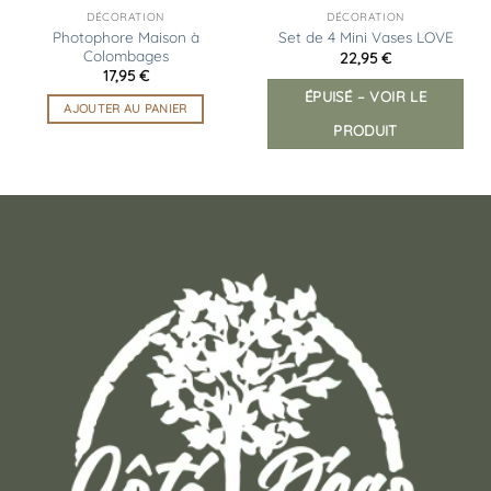
DÉCORATION
DÉCORATION
Photophore Maison à
Set de 4 Mini Vases LOVE
Colombages
22,95
€
17,95
€
ÉPUISÉ – VOIR LE
AJOUTER AU PANIER
PRODUIT