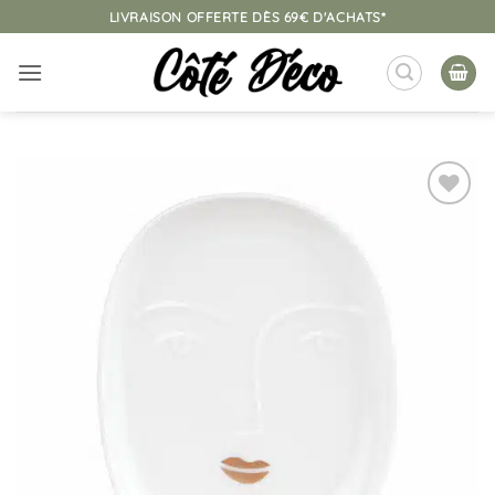
Passer
LIVRAISON OFFERTE DÈS 69€ D'ACHATS*
au
contenu
Ajouter
à la
liste
d’envies