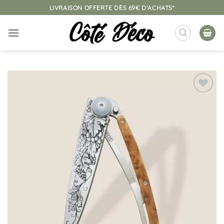
Passer
LIVRAISON OFFERTE DÈS 69€ D'ACHATS*
au
contenu
Ajouter
à la
liste
d’envies